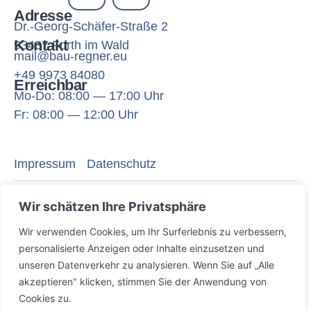
Adresse
Dr.-Georg-Schäfer-Straße 2
Kontakt
93437 Furth im Wald
mail@bau-regner.eu
+49 9973 84080
Erreichbar
Mo-Do: 08:00 — 17:00 Uhr
Fr: 08:00 — 12:00 Uhr
Impressum
Datenschutz
Ersteller der Webseite: www.fabian-stelzer.de
Wir schätzen Ihre Privatsphäre
Wir verwenden Cookies, um Ihr Surferlebnis zu verbessern,
Projektbau Matthias Regner GmbH — 2025 All
personalisierte Anzeigen oder Inhalte einzusetzen und
Right Reserved
unseren Datenverkehr zu analysieren. Wenn Sie auf „Alle
akzeptieren" klicken, stimmen Sie der Anwendung von
This site is not a part of the Facebook TM website or
Cookies zu.
Facebook TM Inc. Additionally, this site is NOT endorsed by